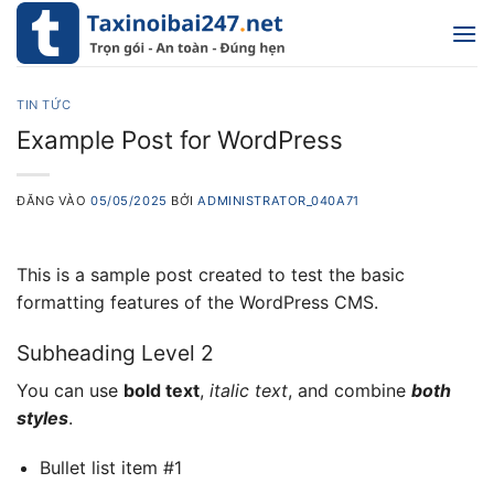
Bỏ
qua
nội
dung
TIN TỨC
Example Post for WordPress
ĐĂNG VÀO
05/05/2025
BỞI
ADMINISTRATOR_040A71
This is a sample post created to test the basic
formatting features of the WordPress CMS.
Subheading Level 2
You can use
bold text
,
italic text
, and combine
both
styles
.
Bullet list item #1