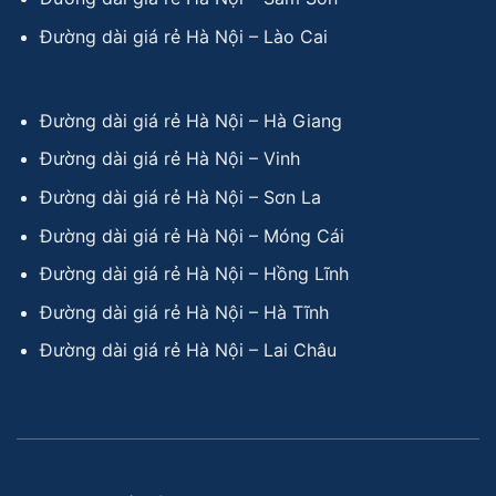
Đường dài giá rẻ Hà Nội – Lào Cai
Đường dài giá rẻ Hà Nội – Hà Giang
Đường dài giá rẻ Hà Nội – Vinh
Đường dài giá rẻ Hà Nội – Sơn La
Đường dài giá rẻ Hà Nội – Móng Cái
Đường dài giá rẻ Hà Nội – Hồng Lĩnh
Đường dài giá rẻ Hà Nội – Hà Tĩnh
Đường dài giá rẻ Hà Nội – Lai Châu