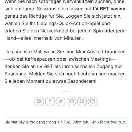
Wenn Sie nach sofortigen Nervenkitzeln suchen, ohne
sich auf lange Sessions einzulassen, ist
LV BET casino
genau das Richtige für Sie. Loggen Sie sich jetzt ein,
wählen Sie Ihr Lieblings‑Quick‑Action-Spiel und
erleben Sie den Nervenkitzel bei jedem Spin oder jeder
Hand—alles innerhalb von Minuten.
Das nächste Mal, wenn Sie eine Mini‑Auszeit brauchen
—ob bei Kaffeepausen oder zwischen Meetings—
denken Sie an LV BET als Ihren schnellen Zugang zur
Spannung. Melden Sie sich noch heute an und machen
Sie jeden Moment zu etwas Besonderem!
Bài viết này được đăng trong
Tin Tức
. Đánh dấu
liên kết thường trực
.