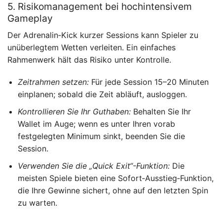
5. Risikomanagement bei hochintensivem
Gameplay
Der Adrenalin‑Kick kurzer Sessions kann Spieler zu
unüberlegtem Wetten verleiten. Ein einfaches
Rahmenwerk hält das Risiko unter Kontrolle.
Zeitrahmen setzen:
Für jede Session 15–20 Minuten
einplanen; sobald die Zeit abläuft, ausloggen.
Kontrollieren Sie Ihr Guthaben:
Behalten Sie Ihr
Wallet im Auge; wenn es unter Ihren vorab
festgelegten Minimum sinkt, beenden Sie die
Session.
Verwenden Sie die „Quick Exit“-Funktion:
Die
meisten Spiele bieten eine Sofort‑Ausstieg‑Funktion,
die Ihre Gewinne sichert, ohne auf den letzten Spin
zu warten.