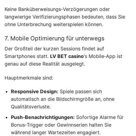
Keine Banküberweisungs‑Verzögerungen oder
langwierige Verifizierungsphasen bedeuten, dass Sie
ohne Unterbrechung weiterspielen können.
7. Mobile Optimierung für unterwegs
Der Großteil der kurzen Sessions findet auf
Smartphones statt.
LV BET casino
‘s Mobile‑App ist
genau auf diese Realität ausgelegt.
Hauptmerkmale sind:
Responsive Design:
Spiele passen sich
automatisch an die Bildschirmgröße an, ohne
Qualitätsverluste.
Push‑Benachrichtigungen:
Sofortige Alarme für
Bonus‑Trigger oder Gewinnserien halten Sie
während langer Wartezeiten engagiert.