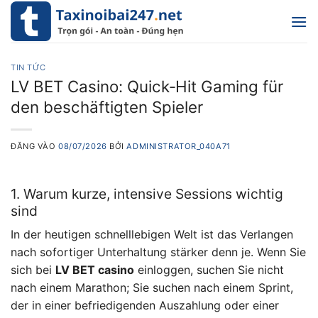
Bỏ
qua
nội
dung
TIN TỨC
LV BET Casino: Quick‑Hit Gaming für
den beschäftigten Spieler
ĐĂNG VÀO
08/07/2026
BỞI
ADMINISTRATOR_040A71
1. Warum kurze, intensive Sessions wichtig
sind
In der heutigen schnelllebigen Welt ist das Verlangen
nach sofortiger Unterhaltung stärker denn je. Wenn Sie
sich bei
LV BET casino
einloggen, suchen Sie nicht
nach einem Marathon; Sie suchen nach einem Sprint,
der in einer befriedigenden Auszahlung oder einer