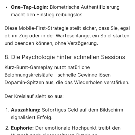
One‑Tap‑Login:
Biometrische Authentifizierung
macht den Einstieg reibungslos.
Diese Mobile‑First‑Strategie stellt sicher, dass Sie, egal
ob im Zug oder in der Warteschlange, ein Spiel starten
und beenden können, ohne Verzögerung.
8. Die Psychologie hinter schnellen Sessions
Kurz‑Burst‑Gameplay nutzt natürliche
Belohnungskreisläufe—schnelle Gewinne lösen
Dopamin‑Spitzen aus, die das Wiederholen verstärken.
Der Kreislauf sieht so aus:
Auszahlung:
Sofortiges Geld auf dem Bildschirm
signalisiert Erfolg.
Euphorie:
Der emotionale Hochpunkt treibt den