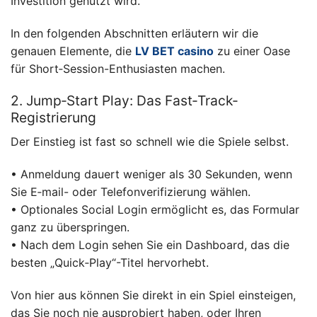
Investition genutzt wird.
In den folgenden Abschnitten erläutern wir die
genauen Elemente, die
LV BET casino
zu einer Oase
für Short‑Session-Enthusiasten machen.
2. Jump‑Start Play: Das Fast‑Track-
Registrierung
Der Einstieg ist fast so schnell wie die Spiele selbst.
• Anmeldung dauert weniger als 30 Sekunden, wenn
Sie E‑mail- oder Telefonverifizierung wählen.
• Optionales Social Login ermöglicht es, das Formular
ganz zu überspringen.
• Nach dem Login sehen Sie ein Dashboard, das die
besten „Quick‑Play“-Titel hervorhebt.
Von hier aus können Sie direkt in ein Spiel einsteigen,
das Sie noch nie ausprobiert haben, oder Ihren