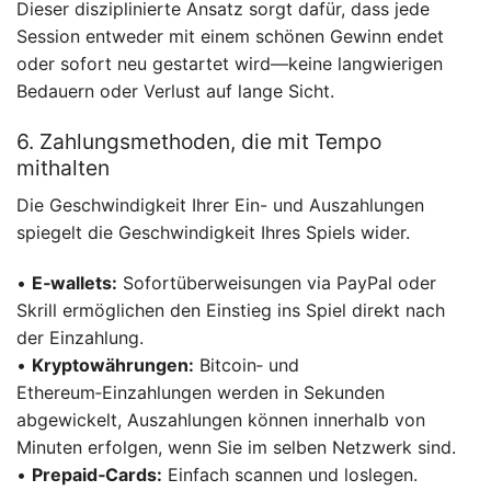
Dieser disziplinierte Ansatz sorgt dafür, dass jede
Session entweder mit einem schönen Gewinn endet
oder sofort neu gestartet wird—keine langwierigen
Bedauern oder Verlust auf lange Sicht.
6. Zahlungsmethoden, die mit Tempo
mithalten
Die Geschwindigkeit Ihrer Ein- und Auszahlungen
spiegelt die Geschwindigkeit Ihres Spiels wider.
•
E‑wallets:
Sofortüberweisungen via PayPal oder
Skrill ermöglichen den Einstieg ins Spiel direkt nach
der Einzahlung.
•
Kryptowährungen:
Bitcoin‑ und
Ethereum‑Einzahlungen werden in Sekunden
abgewickelt, Auszahlungen können innerhalb von
Minuten erfolgen, wenn Sie im selben Netzwerk sind.
•
Prepaid‑Cards:
Einfach scannen und loslegen.